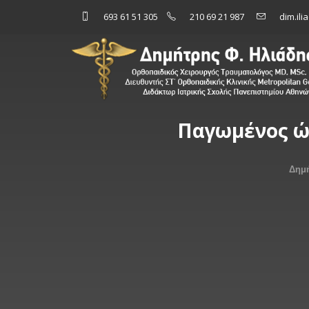
693 61 51 305
210 69 21 987
dim.il
Παγωμένος ώμ
Δημή