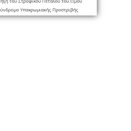
ήξη του Στροφικού Πετάλου του Ώμου
ύνδρομο Υπακρωμιακής Προστριβής