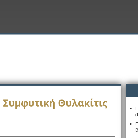
 Συμφυτική Θυλακίτις
Π
(
Π
Β