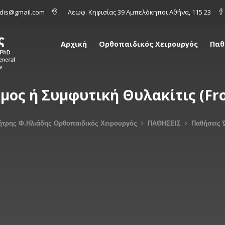
iadis@gmail.com
Λεωφ. Κηφισίας 39 Αμπελόκηποι Αθήνα, 115 23
Αρχική
Ορθοπαιδικός Χειρουργός
Παθ
ος ή Συμφυτική Θυλακίτις (Fro
τρης Φ.Ηλιάδης Ορθοπαιδικός Χειρουργός
ΠΑΘΗΣΕΙΣ
Παθήσεις 