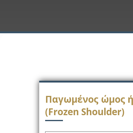
Παγωμένος ώμος ή
(Frozen Shoulder)