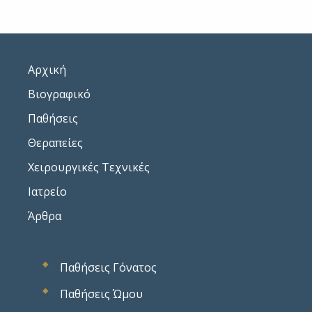
πά
απ
αν
Συ
τη
Αρχική
συ
Βιογραφικό
Παθήσεις
Θεραπείες
Χειρουργικές Τεχνικές
Ιατρείο
Άρθρα
Παθήσεις Γόνατος
Παθήσεις Ώμου