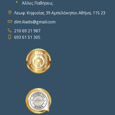
Άλλες Παθήσεις
Λεωφ. Κηφισίας 39 Αμπελόκηποι Αθήνα, 115 23
dim.iliadis@gmail.com
210 69 21 987
693 61 51 305